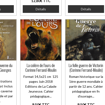
12,80€ TTC
s
Détails
Détails
caverne du
La colère de l'ours de
La folle guerre de Victorin
r Georges
Corinne Ferrand-Moulin
(Corinne Ferrand-Moulin)
Format 14,5x21 cm 125
Roman historique sur la
strations
pages Juin 2018
1ère guerre mondiale à
ot Inclus
Editions de La Calade
partir de 12 ans. Cahier
a caverne
Jeunesse. Cahier
pédagogique en fn
 de et par
pédagogique...
d'ouvrage...
.
9,50€ TTC
9,50€ TTC