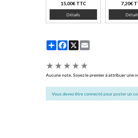
15,00€ TTC
7,20€ 
Détails
Détail
Partager
Facebook
X
Email
★
★
★
★
★
Aucune note. Soyez le premier à attribuer une n
Vous devez être connecté pour poster un c