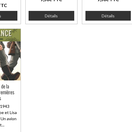
TTC
s
Détails
Détails
 de la
Premières
s
 1943
be et Lisa
. Un avion
t...