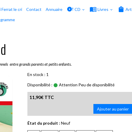
i Ferrat le cri
Contact
Annuaire
CD
Livres
Art
ogramme
ud
nels entre grands parents et petits enfants
.
En stock : 1
Disponibilité :
Attention Peu de disponibilité
11,90€ TTC
Ajouter au panier
État du produit :
Neuf