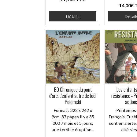
14,00€ 
Détails
Détail
BD Chronique du pont
Les enfants
d'arc. L'enfant autre de Joël
résistance - 
Polomski
action
Format : 322 x 242 x
Printemps
9cm, 87 pages Il y a 35
François, Eusè
000 7 mois et 3 jours,
sont en alerte
une terrible éruption...
allié s’es