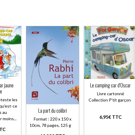
ar jaune
Le camping car d'Oscar
ge
Livre cartonné
éteste les
Collection P'tit garçon
qu'est-ce
La part du colibri
s au
6,95€ TTC
r moins...
Format : 220 x 150 x
10cm, 78 pages, 125 g
TTC