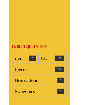
LA BOUTIQUE EN LIGNE
dvd
CD
5
102
Livres
206
Bon cadeau
0
Souvenirs
5