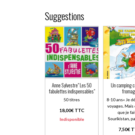
Suggestions
Anne Sylvestre" Les 50
Un camping c
fabulettes indispensables"
froma
50 titres
8-10 ans« Je d
voyages. Mais 
18,00€ TTC
que je fai
Sourikistan, pa
Indisponible
7,50€ 