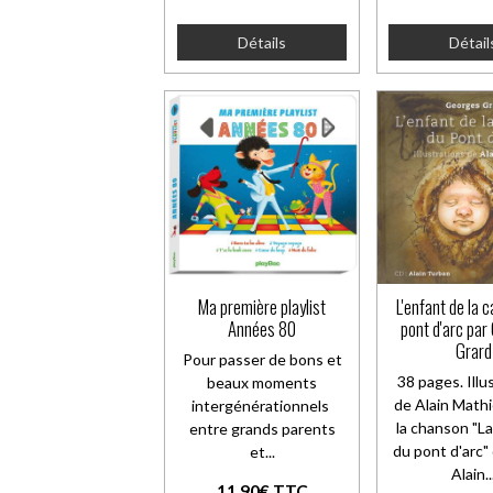
Détails
Détail
Ma première playlist
L'enfant de la 
Années 80
pont d'arc pa
Grard
Pour passer de bons et
38 pages. Illu
beaux moments
de Alain Mathi
intergénérationnels
la chanson "L
entre grands parents
du pont d'arc"
et...
Alain..
11,90€ TTC