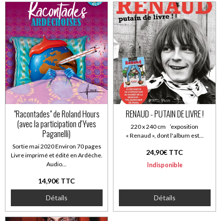
"Racontades" de Roland Hours
RENAUD - PUTAIN DE LIVRE !
(avec la participation d'Yves
220 x 240 cm ’exposition
Paganelli)
« Renaud », dont l'album est...
Sortie mai 2020 Environ 70 pages
24,90€ TTC
Livre imprimé et édité en Ardèche.
Audio...
Indisponible
14,90€ TTC
Détails
Détails