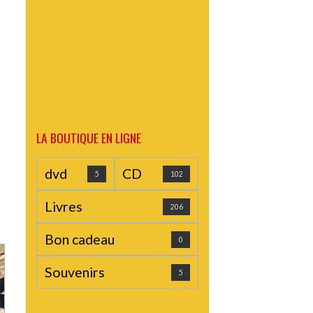
LA BOUTIQUE EN LIGNE
dvd
CD
5
102
Livres
206
Bon cadeau
0
Souvenirs
5