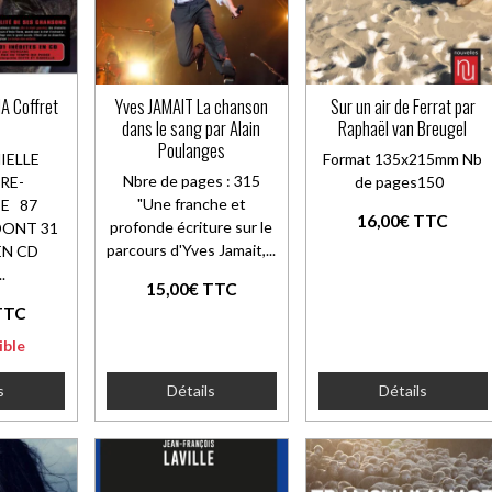
A Coffret
Yves JAMAIT La chanson
Sur un air de Ferrat par
dans le sang par Alain
Raphaël van Breugel
Poulanges
NIELLE
Format 135x215mm Nb
Nbre de pages : 315
RE-
de pages150
"Une franche et
E 87
16,00€ TTC
profonde écriture sur le
ONT 31
parcours d'Yves Jamait,...
EN CD
.
15,00€ TTC
TTC
ible
s
Détails
Détails