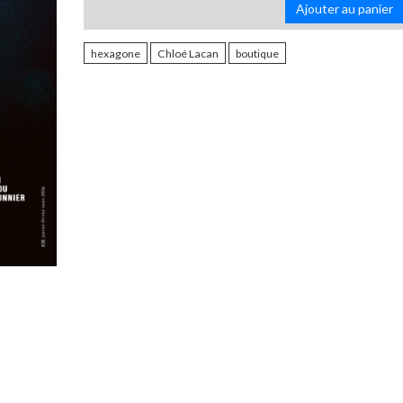
Ajouter au panier
hexagone
Chloé Lacan
boutique