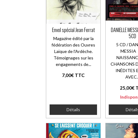
Envol spécial Jean Ferrat
DANIELLE MESSI
5CD
Magazine édité par la
5 CD / DA
fédération des Ouvres
MESSIA 
Laïque de l'Ardèche.
NAISSANC
Témoignages sur les
CHANSONS D
engagements de...
INÉDITES 
7,00€ TTC
AVEC..
25,00€ 
Indispon
Détails
Détail