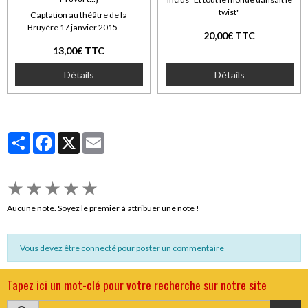
twist"
Captation au théâtre de la
Bruyère 17 janvier 2015
20,00€ TTC
13,00€ TTC
Détails
Détails
Partager
Facebook
X
Email
★
★
★
★
★
Aucune note. Soyez le premier à attribuer une note !
Vous devez être connecté pour poster un commentaire
Tapez ici un mot-clé pour votre recherche sur notre site