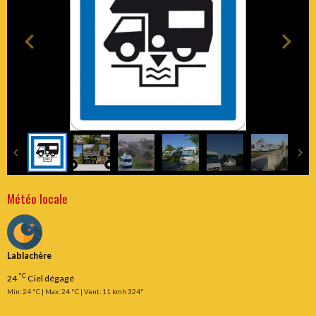
Météo locale
Lablachère
°C
24
Ciel dégagé
Min: 24 °C | Max: 24 °C | Vent: 11 kmh 324°