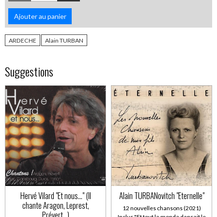
Ajouter au panier
ARDECHE
Alain TURBAN
Suggestions
Hervé Vilard "Et nous..." (Il
Alain TURBANovitch "Eternelle"
chante Aragon, Leprest,
12 nouvelles chansons (2021)
Prévert...)
Inclus "Et tout le monde dansait le