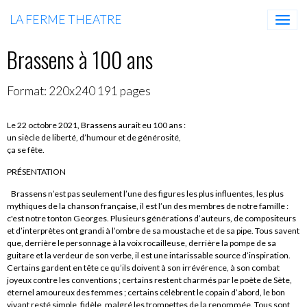
LA FERME THEATRE
Brassens à 100 ans
Format: 220x240 191 pages
Le 22 octobre 2021, Brassens aurait eu 100 ans :
un siècle de liberté, d’humour et de générosité,
ça se fête.
PRÉSENTATION
Brassens n’est pas seulement l’une des figures les plus influentes, les plus
mythiques de la chanson française, il est l’un des membres de notre famille :
c'est notre tonton Georges. Plusieurs générations d’auteurs, de compositeurs
et d’interprètes ont grandi à l’ombre de sa moustache et de sa pipe. Tous savent
que, derrière le personnage à la voix rocailleuse, derrière la pompe de sa
guitare et la verdeur de son verbe, il est une intarissable source d’inspiration.
Certains gardent en tête ce qu’ils doivent à son irrévérence, à son combat
joyeux contre les conventions ; certains restent charmés par le poète de Sète,
éternel amoureux des femmes ; certains célèbrent le copain d’abord, le bon
vivant resté simple, fidèle, malgré les trompettes de la renommée. Tous sont