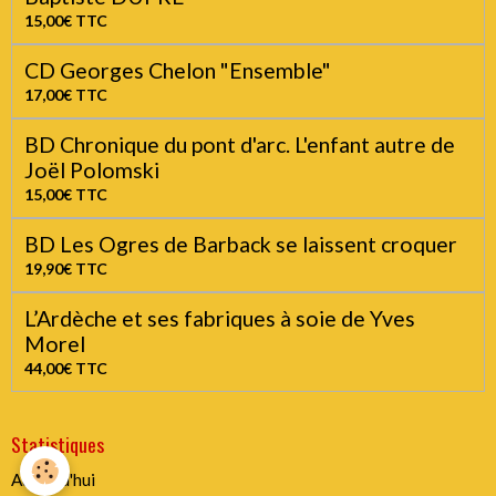
Jean-Marc MOUTET "De la Ferme au théâtre"
24,90€
TTC
Yves JAMAIT La chanson dans le sang par Alain
Poulanges
15,00€
TTC