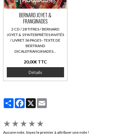
BERNARD JOYET &
FRANGINADES
2 CD / 28 TITRES / BERNARD
JOYET & 19 INTERPRÈTES INVITÉS
/ LIVRET 36 PAGES - TEXTE DE
BERTRAND
DICALEFRANGINADES...
20,00€ TTC
Détails
Partager
Facebook
X
Email
★
★
★
★
★
Aucune note. Soyez le premier à attribuer une note !