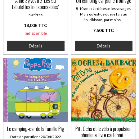
Anne Sylvestre" Les 50
Un camping car jaune fromage
fabulettes indispensables"
8-10 ans« Je déteste les voyages.
Mais qu'est-ce que je fais au
50 titres
Sourikistan, par moins...
18,00€ TTC
7,50€ TTC
Indisponible
Détails
Détails
Le camping-car de la famille Pig
Pitt Ocha et le vélo à propulsion
phonique Livre cartonné +
Date de parution : 20/04/2022