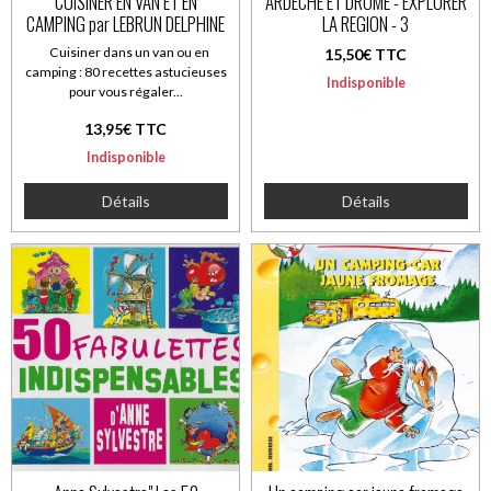
CUISINER EN VAN ET EN
ARDECHE ET DROME - EXPLORER
CAMPING par LEBRUN DELPHINE
LA REGION - 3
Cuisiner dans un van ou en
15,50€ TTC
camping : 80 recettes astucieuses
Indisponible
pour vous régaler...
13,95€ TTC
Indisponible
Détails
Détails