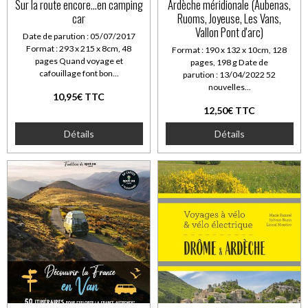
Sur la route encore...en camping
Ardèche méridionale (Aubenas,
car
Ruoms, Joyeuse, Les Vans,
Vallon Pont d'arc)
Date de parution : 05/07/2017
Format : 293 x 215 x 8cm, 48
Format : 190 x 132 x 10cm, 128
pages Quand voyage et
pages, 198 g Date de
cafouillage font bon...
parution : 13/04/2022 52
nouvelles...
10,95€ TTC
12,50€ TTC
Détails
Détails