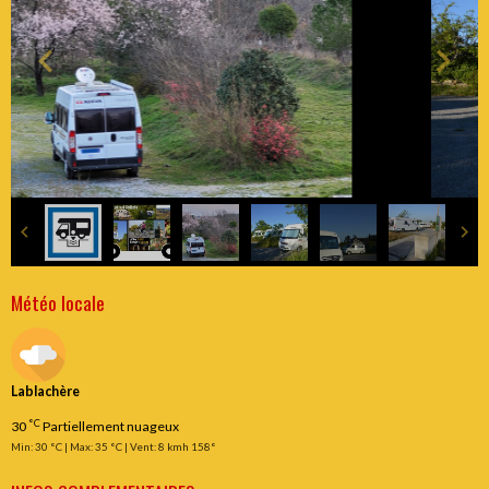
Météo locale
Lablachère
°C
30
Partiellement nuageux
Min: 30 °C | Max: 35 °C | Vent: 8 kmh 158°