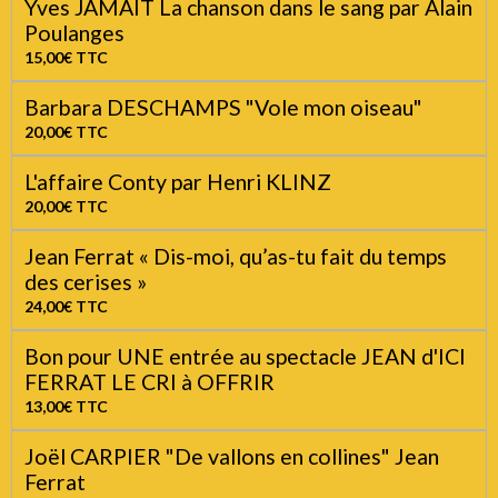
Les ardéchois le CD
15,00€
TTC