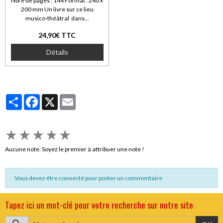
Nbre de pages : 144 Format : 240 x
200 mm Un livre sur ce lieu
musico-théâtral dans...
24,90€ TTC
Détails
Partager
Facebook
X
Email
★
★
★
★
★
Aucune note. Soyez le premier à attribuer une note !
Vous devez être connecté pour poster un commentaire
Tapez ici un mot-clé pour votre recherche sur notre site