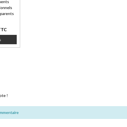
ments
ionnels
 parents
TTC
s
ote !
ommentaire