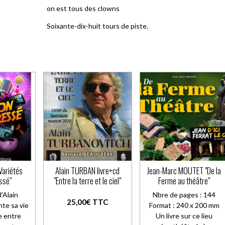
on est tous des clowns
Soixante-dix-huit tours de piste.
Variétés
Alain TURBAN livre+cd
Jean-Marc MOUTET "De la
ssé"
"Entre la terre et le ciel"
Ferme au théâtre"
d'Alain
Nbre de pages : 144
25,00€ TTC
nte sa vie
Format : 240 x 200 mm
re entre
Un livre sur ce lieu