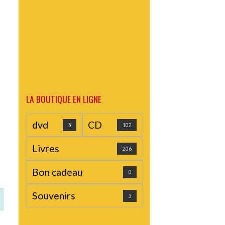
LA BOUTIQUE EN LIGNE
dvd
CD
5
102
Livres
206
Bon cadeau
0
Souvenirs
5