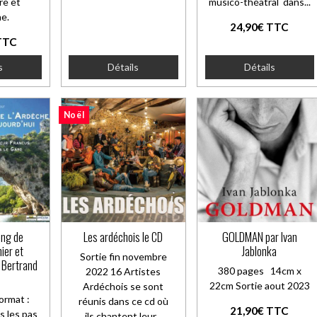
re et
musico-théâtral dans...
he.
24,90€ TTC
TTC
s
Détails
Détails
Noël
ong de
Les ardéchois le CD
GOLDMAN par Ivan
hier et
Jablonka
Sortie fin novembre
e Bertrand
380 pages 14cm x
2022 16 Artistes
22cm Sortie aout 2023
Ardéchois se sont
ormat :
réunis dans ce cd où
21,90€ TTC
s les pas
ils chantent leur...