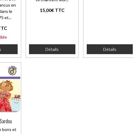
ancus en
15,00€ TTC
dans le
5 et...
TTC
ible
s
Détails
Détails
 Sardou
e bons et