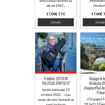
livre il nous raconte sa
Montmart
vie de 1967...
l'Ardèc
17,00€ TTC
17,00€ 
Détails
Détail
Frédéric ZEITOUN
Voyage le l
"FAUTEUIL D'ARTISTE"
l'Ardèche d'
d'aujourd'hui d
Sortie nationale 13
Priour
octobre 2022. « Les
272 pages F
roues de mon fauteuil se
19,5x21,5 Dan
sont toujours