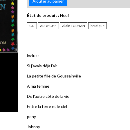
Ajouter au panier
État du produit :
Neuf
CD
ARDECHE
Alain TURBAN
boutique
inclus :
Si j'avais déjà l'air
La petite fille de Goussainville
A ma femme
De l'autre côté de la vie
Entre la terre et le ciel
pony
Johnny