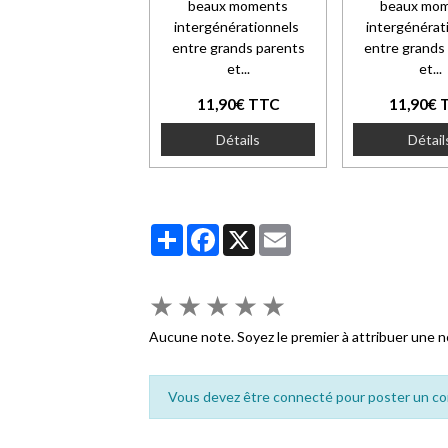
beaux moments
beaux mo
intergénérationnels
intergénérat
entre grands parents
entre grands
et...
et...
11,90€ TTC
11,90€ 
Détails
Détail
Partager
Facebook
X
Email
★
★
★
★
★
Aucune note. Soyez le premier à attribuer une n
Vous devez être connecté pour poster un c