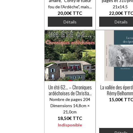
affaire, "Conty le tueur
pages et 310 ph
fou de l'Ardèche", mais...
21x14.5
20,00€
TTC
22,00€
TT
Détails
Détails
Un été 62… – Chroniques
La vallée des éper
ardéchoises de Christian
Rémy Belhom
Chapus
Nombre de pages 204
15,00€
TT
Dimensions 14,8cm ×
21,0cm
18,50€
TTC
Indisponible
Détails