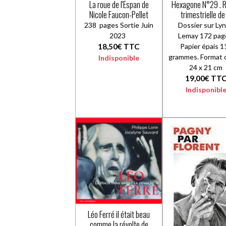
La roue de l'Espan de
Hexagone N°29 . 
Nicole Faucon-Pellet
trimestrielle de
chanson
238 pages Sortie Juin
Dossier sur Ly
2023
Lemay 172 pag
18,50€
TTC
Papier épais 1
grammes. Format 
Indisponible
24 x 21 cm
19,00€
TT
Indisponibl
Léo Ferré il était beau
comme la révolte de