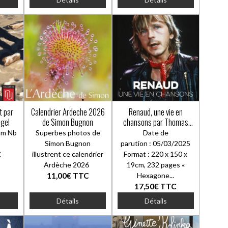
t par
Calendrier Ardeche 2026
Renaud, une vie en
ugel
de Simon Bugnon
chansons par Thomas
CHALINE. Préface :
mm Nb
Superbes photos de
Date de
Gauvain Sers
0
Simon Bugnon
parution : 05/03/2025
C
illustrent ce calendrier
Format : 220 x 150 x
Ardèche 2026
19cm, 232 pages «
11,00€
TTC
Hexagone...
17,50€
TTC
Détails
Détails