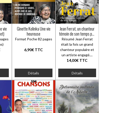
e vie
Ginette Kolinka Une vie
Jean Ferrat, un chanteur
et)
heureuse
témoin de son temps par
Ivan Perey
pages
Format Poche 82 pages
Résumé Jean Ferrat
ons)
était la fois un grand
C
6,90€
TTC
chanteur populaire et
un artiste engagé....
14,00€
TTC
Détails
Détails