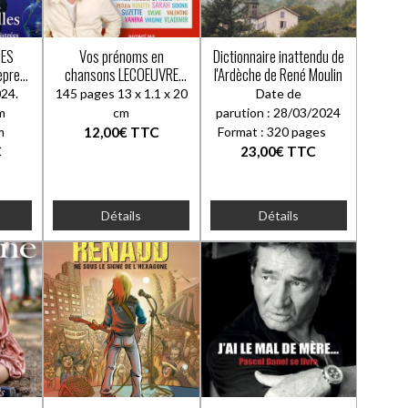
MES
Vos prénoms en
Dictionnaire inattendu de
eprest
chansons LECOEUVRE
l'Ardèche de René Moulin
FABIEN
24.
145 pages 13 x 1.1 x 20
Date de
mm
cm
parution : 28/03/2024
S
 mm
12,00€
TTC
Format : 320 pages
C
23,00€
TTC
Détails
Détails