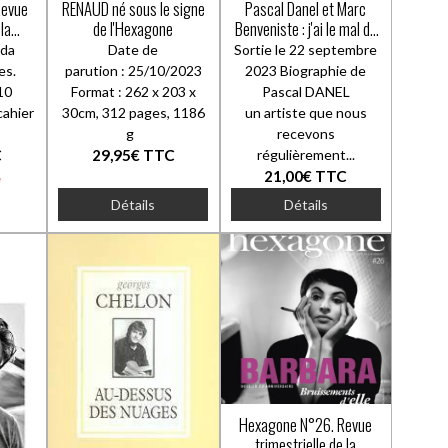
Revue
RENAUD né sous le signe
Pascal Danel et Marc
 la
de l'Hexagone
Benveniste : j'ai le mal de
mère
nda
Date de
Sortie le 22 septembre
es.
parution : 25/10/2023
2023 Biographie de
10
Format : 262 x 203 x
Pascal DANEL
cahier
30cm, 312 pages, 1186
un artiste que nous
g
recevons
C
29,95€
TTC
régulièrement...
21,00€
TTC
e
Détails
Détails
Hexagone N°26. Revue
trimestrielle de la