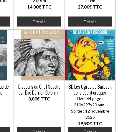
otos
21,0cm
21cm
14,80€
TTC
27,00€
TTC
C
Détails
Détails
dus de
Discours du Chef Seattle
BD Les Ogres de Barback
me
par Eric Derrien Delphine
se laissent croquer
Dumont
C
8,00€
TTC
Livre 64 pages
210x297x20 mm
Sortie : 12 novembre
2025
19,90€
TTC
Détails
Détails