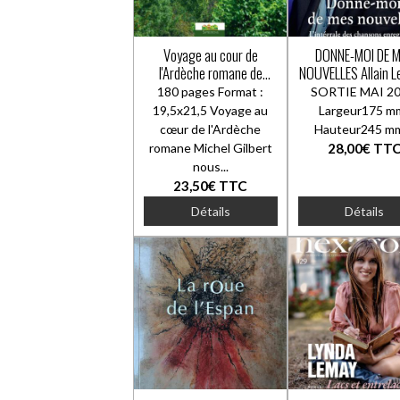
Voyage au cour de
DONNE-MOI DE 
l'Ardèche romane de
NOUVELLES Allain L
Michel Gilbert
: L'INTEGRALE DES
180 pages Format :
SORTIE MAI 20
CHANSONS
19,5x21,5 Voyage au
Largeur175 
ENREGISTREE
cœur de l'Ardèche
Hauteur245
romane Michel Gilbert
28,00€
TT
nous...
23,50€
TTC
Détails
Détails