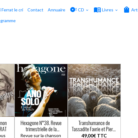
i Ferrat le cri
Contact
Annuaire
CD
Livres
Art
ogramme
gnon
Hexagone N°38. Revue
Transhumance de
RRAT
trimestrielle de la
Tassadite Favrie et Pierre
chanson
Merle
vous
Revue sur la chanson
49,00€
TTC