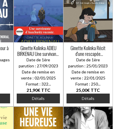
Ginette Kolinka ADIEU
Ginette Kolinka Récit
BIRKENAU Une survivante
d'une rescapée
d'Auschwitz raconte
d'Auschwitz-Birkenau
pages
Date de 1ère
Date de 1ère
parution : 27/09/2023
parution : 25/01/2023
Date de remise en
Date de remise en
vente : 02/01/2025
vente : 22/01/2025
Format : 322...
Format : 250...
21,90€
TTC
25,00€
TTC
Détails
Détails