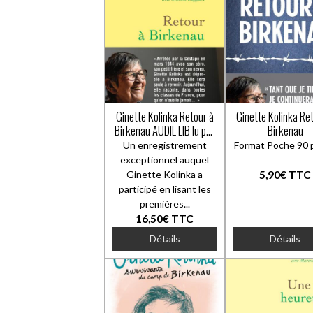
Ginette Kolinka Retour à
Ginette Kolinka Retour à
Birkenau AUDIL LIB lu par
Birkenau
Christina Crevillén
Un enregistrement
Format Poche 90 
exceptionnel auquel
Ginette Kolinka a
5,90€
TTC
participé en lisant les
premières...
16,50€
TTC
Détails
Détails