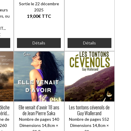
Sortie le 22 décembre
eurs
2025
es, ou
19,00€
TTC
T...
C
Détails
Détails
dèche
Elle venait d’avoir 18 ans
Les tontons cévenols de
éride
de Jean Pierre Saka
Guy Wallerand
ne de
Nombre de pages 140
Nombre de pages 552
 260
Dimensions 14,8cm ×
Dimensions 14,8cm ×