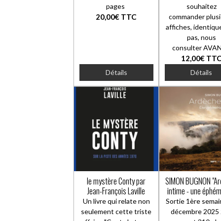
pages
souhaitez
20,00€
TTC
commander plusi
affiches, identiqu
pas, nous
consulter AVAN
12,00€
TT
Détails
Détails
le mystère Conty par
SIMON BUGNON "Ar
Jean-François Laville
intime - une éphém
sauvage"
Un livre qui relate non
Sortie 1ère semai
seulement cette triste
décembre 2025