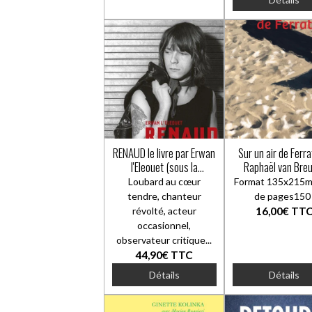
RENAUD le livre par Erwan
Sur un air de Ferra
l'Eleouet (sous la
Raphaël van Bre
direction de Lolita
Loubard au cœur
Format 135x215
Séchan)
tendre, chanteur
de pages15
révolté, acteur
16,00€
TT
occasionnel,
observateur critique...
44,90€
TTC
Détails
Détails