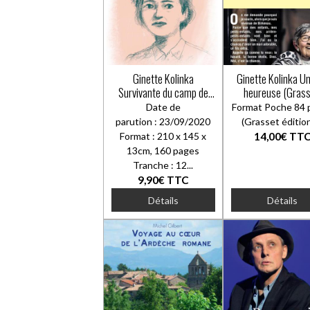
Ginette Kolinka
Ginette Kolinka Un
Survivante du camp de
heureuse (Grass
Birkenau
Date de
Format Poche 84 
parution : 23/09/2020
(Grasset éditi
Format : 210 x 145 x
14,00€
TT
13cm, 160 pages
Tranche : 12...
9,90€
TTC
Détails
Détails