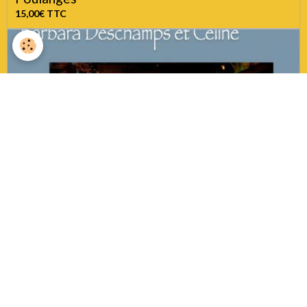
15,00€
TTC
Barbara DESCHAMPS "Vole mon oiseau"
20,00€
TTC