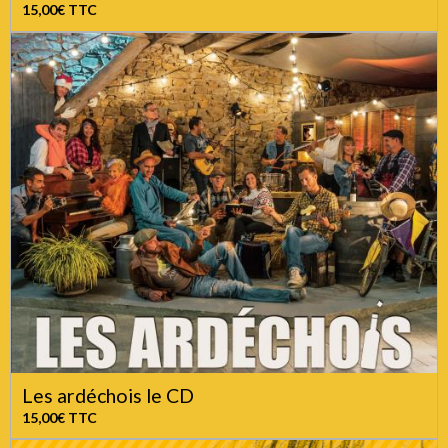
15,00€
TTC
Les ardéchois le CD
15,00€
TTC