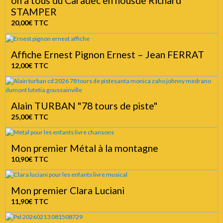
on a tous du Caradec en nousde Richard
STAMPER
20,00€
TTC
Affiche Ernest Pignon Ernest – Jean FERRAT
12,00€
TTC
Alain TURBAN "78 tours de piste"
25,00€
TTC
Mon premier Métal à la montagne
10,90€
TTC
Mon premier Clara Luciani
11,90€
TTC