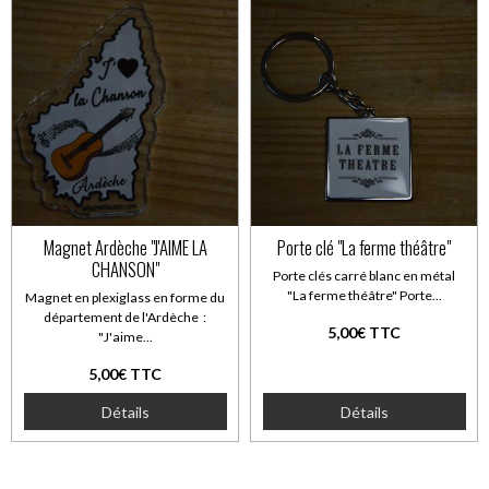
Magnet Ardèche "J'AIME LA
Porte clé "La ferme théâtre"
CHANSON"
Porte clés carré blanc en métal
"La ferme théâtre" Porte...
Magnet en plexiglass en forme du
département de l'Ardèche :
5,00€ TTC
"J'aime...
5,00€ TTC
Détails
Détails