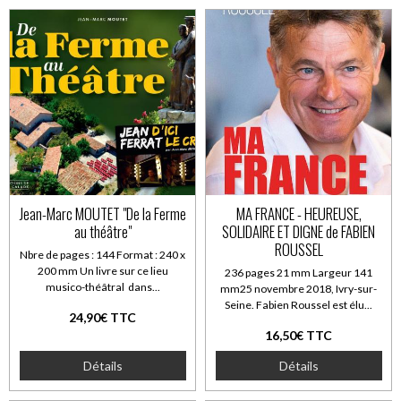
Jean-Marc MOUTET "De la Ferme
MA FRANCE - HEUREUSE,
au théâtre"
SOLIDAIRE ET DIGNE de FABIEN
ROUSSEL
Nbre de pages : 144 Format : 240 x
200 mm Un livre sur ce lieu
236 pages 21 mm Largeur 141
musico-théâtral dans...
mm25 novembre 2018, Ivry-sur-
Seine. Fabien Roussel est élu...
24,90€ TTC
16,50€ TTC
Détails
Détails