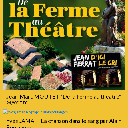
Jean-Marc MOUTET "De la Ferme au théâtre"
24,90€
TTC
Yves JAMAIT La chanson dans le sang par Alain
Poulanges