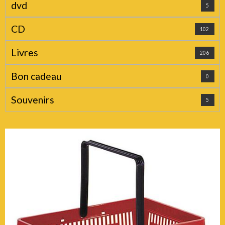
dvd
5
CD
102
Livres
206
Bon cadeau
0
Souvenirs
5