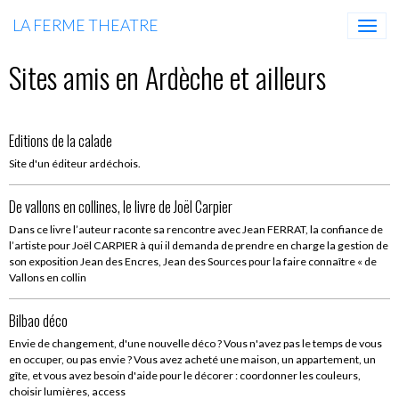
LA FERME THEATRE
Sites amis en Ardèche et ailleurs
Editions de la calade
Site d'un éditeur ardéchois.
De vallons en collines, le livre de Joël Carpier
Dans ce livre l’auteur raconte sa rencontre avec Jean FERRAT, la confiance de
l’artiste pour Joël CARPIER à qui il demanda de prendre en charge la gestion de
son exposition Jean des Encres, Jean des Sources pour la faire connaître « de
Vallons en collin
Bilbao déco
Envie de changement, d'une nouvelle déco ? Vous n'avez pas le temps de vous
en occuper, ou pas envie ? Vous avez acheté une maison, un appartement, un
gîte, et vous avez besoin d'aide pour le décorer : coordonner les couleurs,
choisir lumières, access