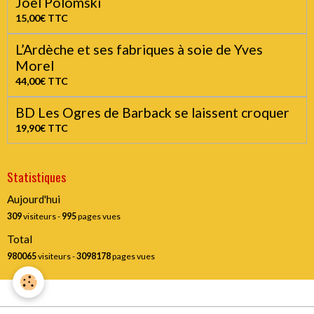
17,00€
TTC
BD Chronique du pont d'arc. L'enfant autre de
Joël Polomski
15,00€
TTC
L’Ardèche et ses fabriques à soie de Yves
Morel
44,00€
TTC
BD Les Ogres de Barback se laissent croquer
19,90€
TTC
Statistiques
Aujourd'hui
309
visiteurs -
995
pages vues
Total
980065
visiteurs -
3098178
pages vues