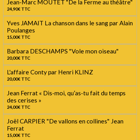
Pignon Ernest et Lyonel Trouillot PROMO :
20€
20,00€
TTC
Jean-Marc MOUTET "De la Ferme au théâtre"
24,90€
TTC
Yves JAMAIT La chanson dans le sang par Alain
Poulanges
15,00€
TTC
Barbara DESCHAMPS "Vole mon oiseau"
20,00€
TTC
L'affaire Conty par Henri KLINZ
20,00€
TTC
Jean Ferrat « Dis-moi, qu’as-tu fait du temps
des cerises »
24,00€
TTC