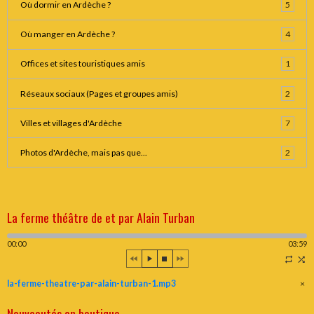
Où dormir en Ardèche ?
5
Où manger en Ardèche ?
4
Offices et sites touristiques amis
1
Réseaux sociaux (Pages et groupes amis)
2
Villes et villages d'Ardèche
7
Photos d'Ardèche, mais pas que...
2
La ferme théâtre de et par Alain Turban
00:00
03:59
la-ferme-theatre-par-alain-turban-1.mp3
×
Nouveautés en boutique